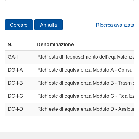
Cercare
Annulla
Ricerca avanzata
N.
Denominazione
GA-I
DG-I-A
DG-I-B
DG-I-C
DG-I-D